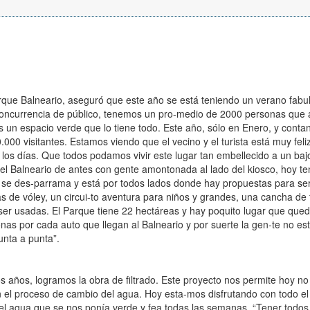
rque Balneario, aseguró que este año se está teniendo un verano fabu
concurrencia de público, tenemos un pro-medio de 2000 personas que 
s un espacio verde que lo tiene todo. Este año, sólo en Enero, y conta
000 visitantes. Estamos viendo que el vecino y el turista está muy feli
los días. Que todos podamos vivir este lugar tan embellecido a un baj
s el Balneario de antes con gente amontonada al lado del kiosco, hoy 
te se des-parrama y está por todos lados donde hay propuestas para ser
 de vóley, un circui-to aventura para niños y grandes, una cancha de 
ser usadas. El Parque tiene 22 hectáreas y hay poquito lugar que qued
nas por cada auto que llegan al Balneario y por suerte la gen-te no es
unta a punta”.
ños, logramos la obra de filtrado. Este proyecto nos permite hoy no t
n el proceso de cambio del agua. Hoy esta-mos disfrutando con todo el
l agua que se nos ponía verde y fea todas las semanas. “Tener todos 