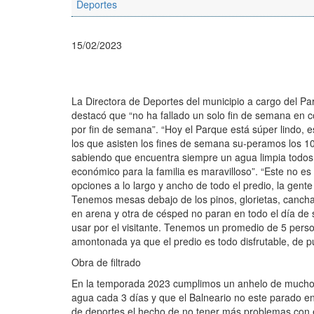
Deportes
15/02/2023
La Directora de Deportes del municipio a cargo del Pa
destacó que “no ha fallado un solo fin de semana en 
por fin de semana”. “Hoy el Parque está súper lindo, e
los que asisten los fines de semana su-peramos los 10.
sabiendo que encuentra siempre un agua limpia todos 
económico para la familia es maravilloso”. “Este no e
opciones a lo largo y ancho de todo el predio, la gen
Tenemos mesas debajo de los pinos, glorietas, canchas
en arena y otra de césped no paran en todo el día de 
usar por el visitante. Tenemos un promedio de 5 perso
amontonada ya que el predio es todo disfrutable, de p
Obra de filtrado
En la temporada 2023 cumplimos un anhelo de muchos a
agua cada 3 días y que el Balneario no este parado e
de deportes el hecho de no tener más problemas con e