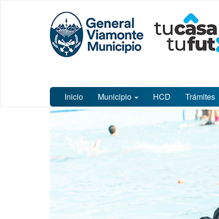
Ir
Municipalidad
al
de General
contenido
Viamonte
principal
Inicio
Municipio
HCD
Trámites
Contenido
principal