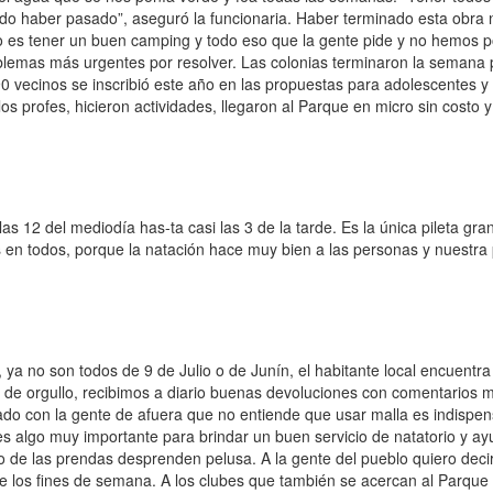
do haber pasado”, aseguró la funcionaria. Haber terminado esta obra 
o es tener un buen camping y todo eso que la gente pide y no hemos 
problemas más urgentes por resolver. Las colonias terminaron la semana
 vecinos se inscribió este año en las propuestas para adolescentes y
profes, hicieron actividades, llegaron al Parque en micro sin costo y
s 12 del mediodía has-ta casi las 3 de la tarde. Es la única pileta gr
en todos, porque la natación hace muy bien a las personas y nuestra p
ya no son todos de 9 de Julio o de Junín, el habitante local encuentra 
a de orgullo, recibimos a diario buenas devoluciones con comentarios 
ado con la gente de afuera que no entiende que usar malla es indispe
 es algo muy importante para brindar un buen servicio de natatorio y a
sto de las prendas desprenden pelusa. A la gente del pueblo quiero deci
te los fines de semana. A los clubes que también se acercan al Parque