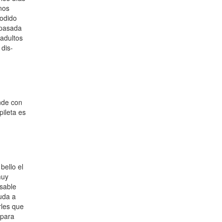
nos
podido
 pasada
 adultos
 dis-
ande con
ileta es
bello el
muy
nsable
yuda a
rles que
 para