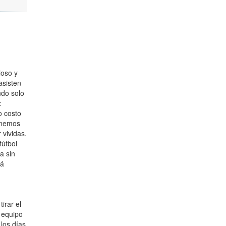
loso y
asisten
ndo solo
z
o costo
tenemos
 vividas.
fútbol
a sin
tá
irar el
 equipo
los días