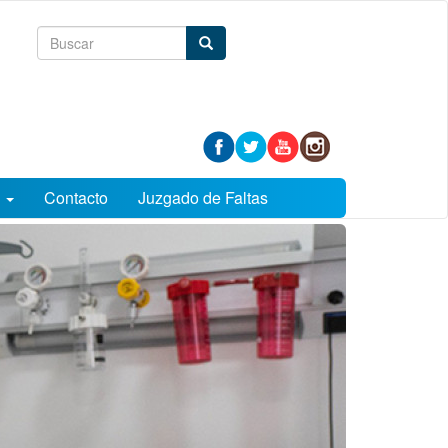
Formulario
Buscar
de
búsqueda
s
Contacto
Juzgado de Faltas