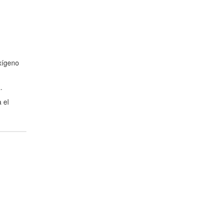
oxígeno
.
 el