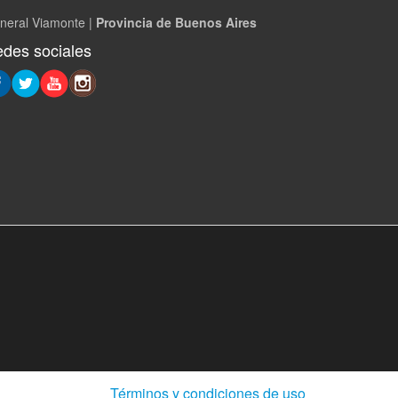
neral Viamonte |
Provincia de Buenos Aires
des sociales
(Abre
Términos y condiciones de uso