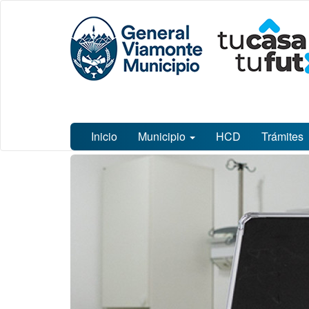
Ir
Municipalidad
al
de General
contenido
Viamonte
principal
Inicio
Municipio
HCD
Trámites
Contenido
principal