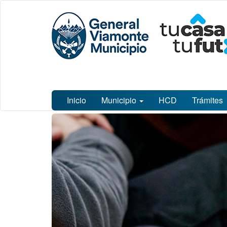
Ir
Municipalidad
al
de General
contenido
Viamonte
principal
Inicio
Municipio
HCD
Trámites
Contenido
principal