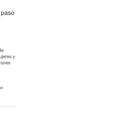
n paso
de
ujeres y
rones
un