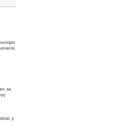
municipio
guimiento
en, se
reo
icial, y