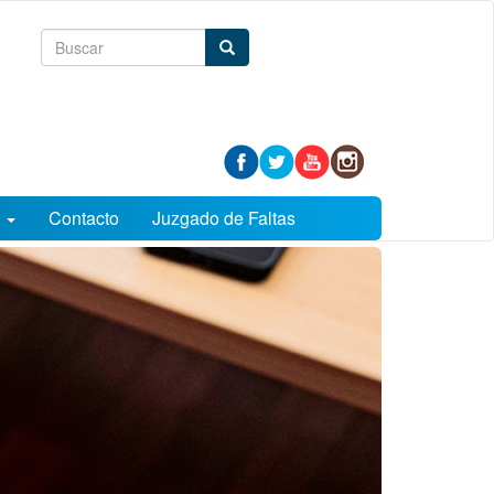
Formulario
Buscar
de
búsqueda
s
Contacto
Juzgado de Faltas