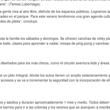
eario”. (Teresa Luberriaga).
ente viva al aire libre, disfrute de los espacios públicos. Logramos q
vidades en el parque. Para este verano tendremos una gran agenda cult
es de pileta”, concluyó.
da la familia los sábados y domingos. Se ofrecen canchas de vóley pl
es de baile, clases para aprender a nadar, mesas de ping-pong y canchas
 diseñados para los más chicos, como el circuito aventura kids y áreas
te un plan integral, dónde los autos tienen un amplio estacionamiento 
s accesos y se va a incrementar la seguridad con la incorporación de ef
enes y adultos y durarán aproximadamente 1 mes y medio. Todos deben 
s barrios para ir a las colonias y los vecinos que se acerquen a inscribi