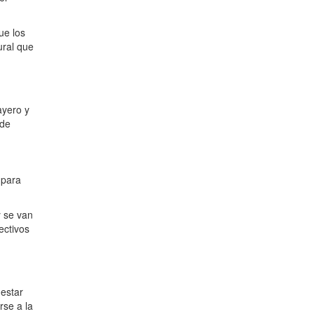
ue los
ural que
ayero y
 de
 para
y se van
ectivos
estar
rse a la