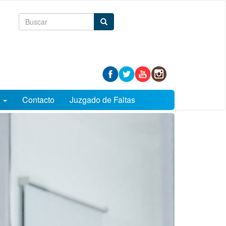
Formulario
Buscar
de
búsqueda
s
Contacto
Juzgado de Faltas