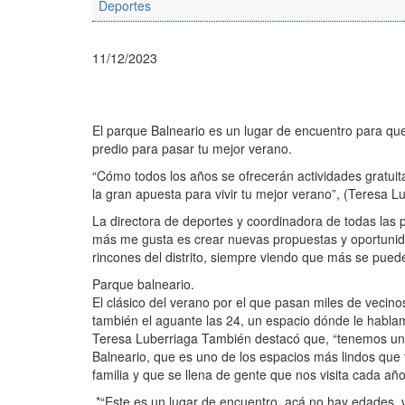
Deportes
11/12/2023
El parque Balneario es un lugar de encuentro para que
predio para pasar tu mejor verano.
“Cómo todos los años se ofrecerán actividades gratuita
la gran apuesta para vivir tu mejor verano”, (Teresa L
La directora de deportes y coordinadora de todas las 
más me gusta es crear nuevas propuestas y oportunidad
rincones del distrito, siempre viendo que más se puede
Parque balneario.
El clásico del verano por el que pasan miles de vecin
también el aguante las 24, un espacio dónde le hablam
Teresa Luberriaga También destacó que, “tenemos un
Balneario, que es uno de los espacios más lindos qu
familia y que se llena de gente que nos visita cada año
*“Este es un lugar de encuentro, acá no hay edades, 