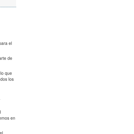
para el
arte de
 lo que
odos los
y
l
temos en
el