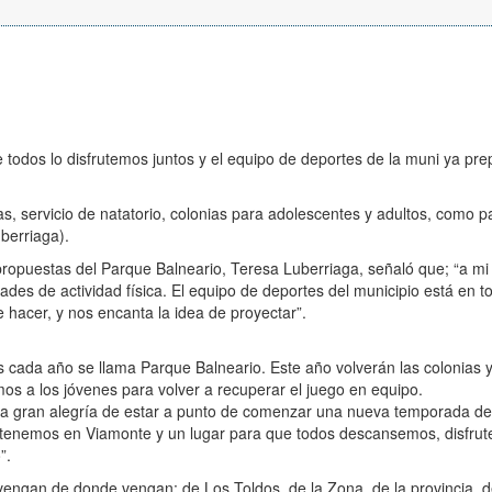
 todos lo disfrutemos juntos y el equipo de deportes de la muni ya pre
s, servicio de natatorio, colonias para adolescentes y adultos, como p
uberriaga).
propuestas del Parque Balneario, Teresa Luberriaga, señaló que; “a mi
es de actividad física. El equipo de deportes del municipio está en t
 hacer, y nos encanta la idea de proyectar”.
os cada año se llama Parque Balneario. Este año volverán las colonias 
os a los jóvenes para volver a recuperar el juego en equipo.
a gran alegría de estar a punto de comenzar una nueva temporada de
e tenemos en Viamonte y un lugar para que todos descansemos, disfru
”.
vengan de donde vengan: de Los Toldos, de la Zona, de la provincia, d