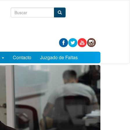
Formulario
Buscar
de
búsqueda
s
Contacto
Juzgado de Faltas