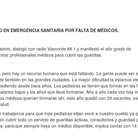
DO EN EMERGENCIA SANITARIA POR FALTA DE MÉDICOS.
amini, dialogó con radio Viamonte 88.1 y manifestó el alto grado de
ntrar profesionales médicos para cubrir las guardias.
 pero hay un recurso humano que está faltando. La gente puede ver e
te también en las grandes ciudades. La mayor dificultad la estamos vi
sucediendo desde hace años. Los pediatras se tienen que formar en las
 salarios bajos y los años que lleva formarse. Año a año cada vez hay 
 los médicos querían formarse ahí, este año quedó con 29 vacantes, e
alud.
trabajamos para que más pediatras elijan venir a nuestro pueblo ya 
cubrir todo un servicio de guardias activas, consultorios y guardias 
a, para que siempre haya un médico disponible, implica contar con 14