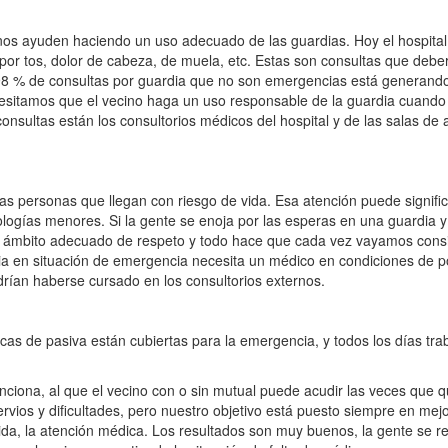
nos ayuden haciendo un uso adecuado de las guardias. Hoy el hospital
or tos, dolor de cabeza, de muela, etc. Estas son consultas que debe
se 98 % de consultas por guardia que no son emergencias está generand
cesitamos que el vecino haga un uso responsable de la guardia cuando
nsultas están los consultorios médicos del hospital y de las salas de 
as personas que llegan con riesgo de vida. Esa atención puede signifi
ologías menores. Si la gente se enoja por las esperas en una guardia y
 un ámbito adecuado de respeto y todo hace que cada vez vayamos cons
ia en situación de emergencia necesita un médico en condiciones de 
rían haberse cursado en los consultorios externos.
icas de pasiva están cubiertas para la emergencia, y todos los días tr
nciona, al que el vecino con o sin mutual puede acudir las veces que q
ios y dificultades, pero nuestro objetivo está puesto siempre en mejo
da, la atención médica. Los resultados son muy buenos, la gente se ret