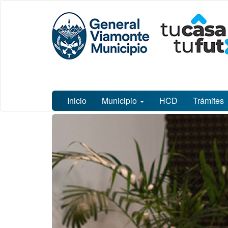
Ir
Municipalidad
al
de General
contenido
Viamonte
principal
Inicio
Municipio
HCD
Trámites
Contenido
principal