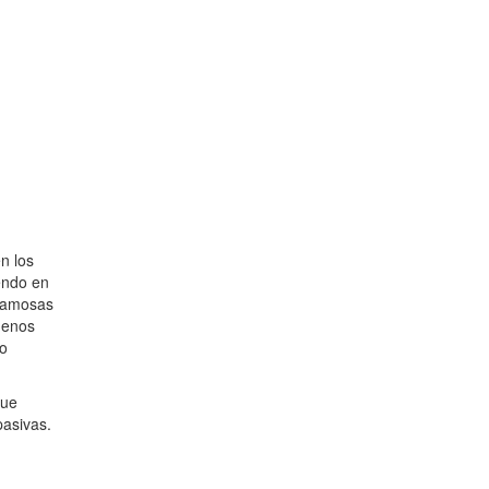
n los
endo en
 famosas
menos
so
que
pasivas.