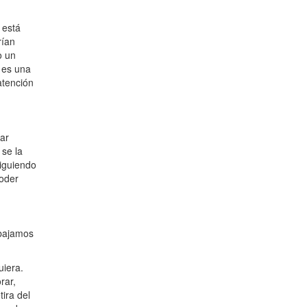
 está
rían
o un
 es una
atención
car
 se la
iguiendo
poder
abajamos
uiera.
rar,
ira del