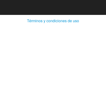
(Abre
Términos y condiciones de uso
en
ventana
nueva)